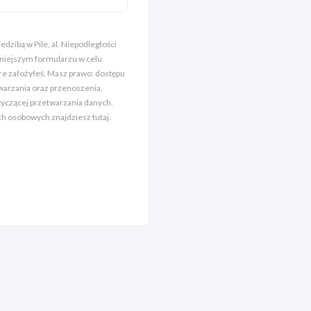
dzibą w Pile, al. Niepodległości
iniejszym formularzu w celu
óre założyłeś. Masz prawo: dostępu
twarzania oraz przenoszenia,
tyczącej przetwarzania danych.
ych osobowych znajdziesz
tutaj
.