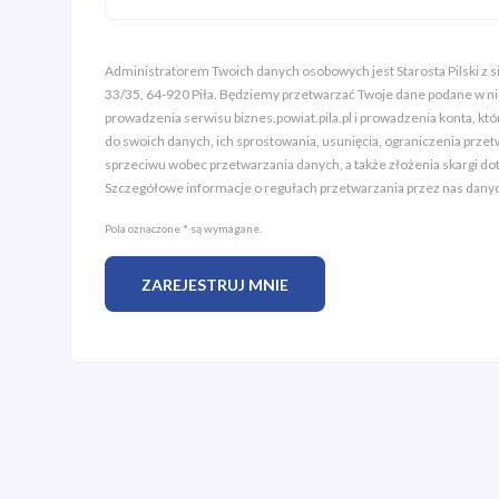
Administratorem Twoich danych osobowych jest Starosta Pilski z sie
33/35, 64-920 Piła. Będziemy przetwarzać Twoje dane podane w n
prowadzenia serwisu biznes.powiat.pila.pl i prowadzenia konta, kt
do swoich danych, ich sprostowania, usunięcia, ograniczenia prze
sprzeciwu wobec przetwarzania danych, a także złożenia skargi do
Szczegółowe informacje o regułach przetwarzania przez nas dan
Pola oznaczone * są wymagane.
ZAREJESTRUJ MNIE