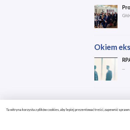
Pro
Głó
Okiem eks
RPA
...
Ta witryna korzysta z plików cookies, aby lepiej prezentować treści, zapewnić spra
Starostwo Pow