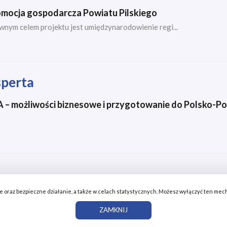
mocja gospodarcza Powiatu Pilskiego
wnym celem projektu jest umiędzynarodowienie regi...
perta
 – możliwości biznesowe i przygotowanie do Polsko-
wne oraz bezpieczne działanie, a także w celach statystycznych. Możesz wyłączyć ten me
iatowe w Pile
ZAMKNIJ