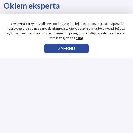
Okiem eksperta
RPA – możliwości biznesowe i przygotowanie do Polsko-Południowoafrykańskiego Forum Biznesu
Ta witryna korzysta z plików cookies, aby lepiej prezentować treści, zapewnić
...
sprawne oraz bezpieczne działanie, a także w celach statystycznych. Możesz
wyłączyć ten mechanizm w ustawieniach przeglądarki. Więcej informacji na ten
Zobacz więcej
temat znajdziesz
tutaj
.
ZAMKNIJ
Starostwo Powiatowe w Pile
Al. Niepodległości 33/35, 64-920 Piła
+48 67 210 93 01
+48 67 210 93 02
starostwo@powiat.pila.pl
www.powiat.pila.pl