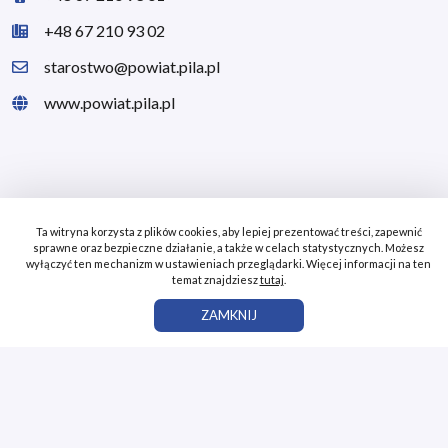
+48 67 210 93 02
starostwo@powiat.pila.pl
www.powiat.pila.pl
Ta witryna korzysta z plików cookies, aby lepiej prezentować treści, zapewnić
sprawne oraz bezpieczne działanie, a także w celach statystycznych. Możesz
wyłączyć ten mechanizm w ustawieniach przeglądarki. Więcej informacji na ten
temat znajdziesz
tutaj
.
Projekt pn. „Promocja gospodarcza Powiatu Pilskiego” nr projektu
RPWP.01.04.02-30-0001/18 jest realizowany przez Powiat Pilski w
ZAMKNIJ
partnerstwie z Fundacją na Rzecz Wsparcia Innowacji w JST w okresie od 2
września 2019 r. do 30 września 2023r. Projekt jest dofinasowany ze
środków Unii Europejskiej w ramach Europejskiego Funduszu Rozwoju
Regionalnego, Wielkopolskiego Regionalnego Programu Operacyjnego na
lata 2014-2020, Osi priorytetowej 1 Innowacyjna i konkurencyjna
gospodarka, Działania 1.4. Internacjonalizacja gospodarki regionalnej,
Poddziałania 1.4.2 Promocja gospodarcza regionu.