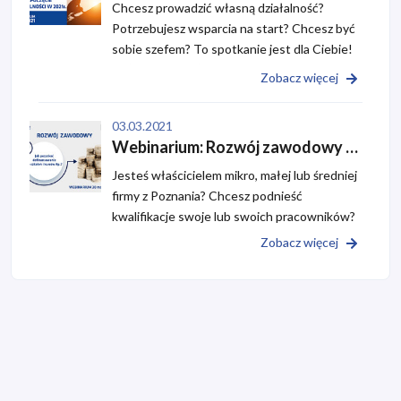
Chcesz prowadzić własną działalność?
Potrzebujesz wsparcia na start? Chcesz być
sobie szefem? To spotkanie jest dla Ciebie!
Dołącz do bezpłatnego webinarium! Celem
Zobacz więcej
webinarium będzie przedstawienie zasad
ubiegania się o dofinansowanie na
03.03.2021
rozpoczęcie własnej działa...
Webinarium: Rozwój zawodowy – jak pozyskać dofinansowanie do szkoleń i kursów itp.
Jesteś właścicielem mikro, małej lub średniej
firmy z Poznania? Chcesz podnieść
kwalifikacje swoje lub swoich pracowników?
Potrzebujesz dofinansowania do szkoleń lub
Zobacz więcej
kursów? Dołącz do bezpłatnego webinarium!
Wielkopolska Agencja Rozwoju
Przedsiębiorczo...