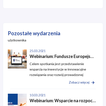
Pozostałe wydarzenia
użytkownika
25.03.2021
Webinarium: Fundusze Europejskie na rozwój firmy
Celem spotkania jest przedstawienie
wsparcia na inwestycje w innowacyjne
rozwiązania oraz rozwój prowadzonej
działalności gospodarczej. Przedstawione
Zobacz więcej
zostaną zasady udzielania wsparcia oraz
wymagana dokumentacja. Zaprezentowana
10.03.2021
zostanie również oferta Punktu ...
Webinarium: Wsparcie na rozpoczęcie działalności w 2021 r.